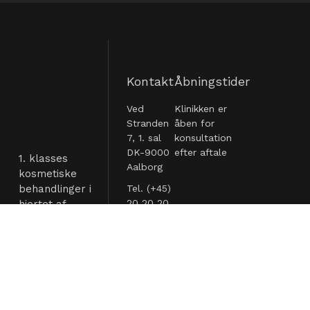
Kontakt
Åbningstider
Ved
Klinikken er
Stranden
åben for
7, 1. sal
konsultation
DK-9000
efter aftale
1. klasses
Aalborg
kosmetiske
behandlinger i
Tel. (+45)
20 20 20
hjertet af
** Vis
Aalborg med
udsigt over
kontakt@kliniklookz.dk
Limfjorden.
Akkreditering
Godkendt af Sundhedsstyrelsens
tilsyn med kosmetiske
behandlingssteder